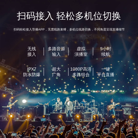
扫码接入 轻松多机位切换
扫码轻松接入导播APP，无需线路束缚，多机位线路切换，不同角度呈现直播细节
无线
多路音源
虚拟
9小时
接入
输入
演播室
续航
IPX7
超大
1080P高清
一键
防水防爆
广角
多路组合
平台直播