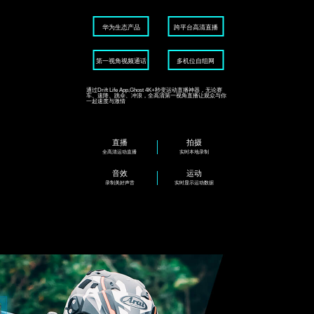
华为生态产品
跨平台高清直播
第一视角视频通话
多机位自组网
通过Drift Life App,Ghost 4K+秒变运动直播神器，无论赛
车、速降、跳伞、冲浪，全高清第一视角直播让观众与你
一起速度与激情
直播
拍摄
全高清运动直播
实时本地录制
音效
运动
录制美好声音
实时显示运动数据