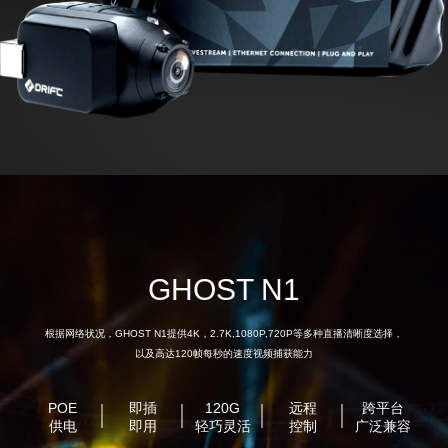
GHOST N1
根据网络状况，GHOST N1提供4K，2.7K,1080P,720P等多种直播清晰度选择，
以及高达120帧每秒的速度视频捕获能力
POE
即插
120G
远程
跨平台
供电
即用
轻巧灵活
控制
广泛兼容