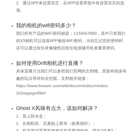
2、通过APP来设置语言，在APP设置界面中有设置语言的选
项。
我的相机的wifi密码多少？
我们所有产品的WiFi密码都是：1234567890，其中只有我们
的X3相机可以连接APP修改WiFi密码，当你忘记您的密码时
还可以通过按住录像键然后按住电源键开机来重置密码。
如何使用Drift相机进行直播？
具体直播方法我们可以参照我们官网的文档哦，里面有很多有
趣的玩法等待你去挖掘，文档相关链接：
https://www.foream.com/wiki/docs/mindoc/mindoc-
1b2eqqsgv49eh
Ghost X风噪有点大，该如何解决？
1、装上防水盒；
2、在相机前、后麦贴上胶布（效果很好）；
3、机器里设置界面把麦克风音量调低些，调为2或者3；